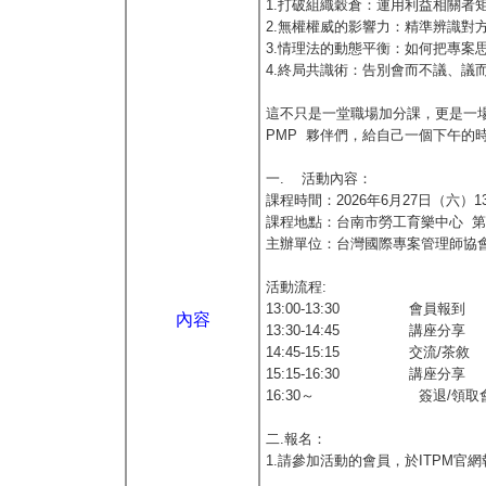
1.打破組織穀倉：運用利益相關者矩
2.無權權威的影響力：精準辨識對方的
3.情理法的動態平衡：如何把專案
4.終局共識術：告別會而不議、議
這不只是一堂職場加分課，更是一
PMP 夥伴們，給自己一個下午的
一. 活動內容：
課程時間：2026年6月27日（六）13:
課程地點：台南市勞工育樂中心 
主辦單位：台灣國際專案管理師協
活動流程:
13:00-13:30 會員報到
內容
13:30-14:45 講座分享
14:45-15:15 交流/茶敘
15:15-16:30 講座分享
16:30～ 簽退/領取會員禮
二.報名：
1.請參加活動的會員，於ITPM官網