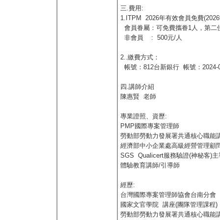
三.費用:
1.ITPM 2026年有效會員免費(20
會員眷屬：可免費攜眷1人，第二位起
非會員 : 500元/人
2..繳費方式：
帳號：812台新銀行 帳號：2024-01-
四.講師介紹
陳惠賢 老師
專業證照、資歷:
PMP國際專案管理師
勞動部勞動力發展署共通核心職能
經濟部中小企業處高級經營管理顧
SGS Qualicert服務驗證(神秘客
體驗教育講師/引導師
經歷:
台灣國際專案管理師協會台南分會 
國家文官學院 講座(團隊管理課程)
勞動部勞動力發展署共通核心職能