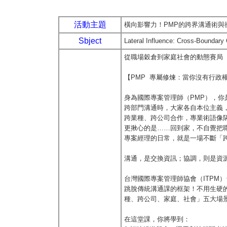
活動主題
橫向影響力！PMP的跨界溝通術與
Sbject
Lateral Influence: Cross-Boundary
從職場穀倉到家庭社會的動態賽局
【PMP 專屬修煉：當你沒有行政
身為國際專案管理師（PMP），你
跨部門溝通時，大家各自本位主義，
跨業種、跨公司合作，專業術語像
更揪心的是……回到家，不自覺把
專案經理的日常，就是一場不斷「跨
溝通，是交換資訊；協調，則是資
台灣國際專案管理師協會（ITPM
跳脫傳統溝通課的框架！不用生硬的
種、跨公司、家庭、社會」五大場
在這堂課，你將學到：