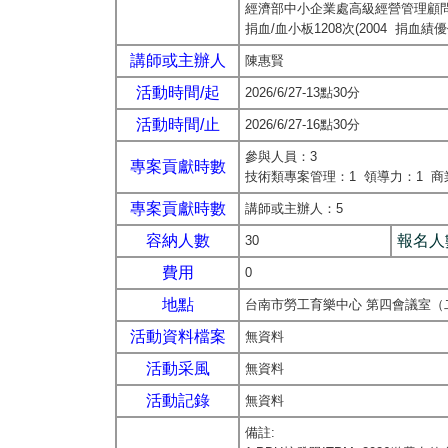
經濟部中小企業處高級經營管理顧
捐血/血小板1208次(2004 捐血
講師或主辦人
陳惠賢
活動時間/起
2026/6/27-13點30分
活動時間/止
2026/6/27-16點30分
參與人員：3
專案貢獻時數
技術類專案管理：1 領導力：1 商
專案貢獻時數
講師或主辦人：5
容納人數
報名人
30
費用
0
地點
台南市勞工育樂中心 第四會議
活動資料檔案
無資料
活動采風
無資料
活動記錄
無資料
備註: