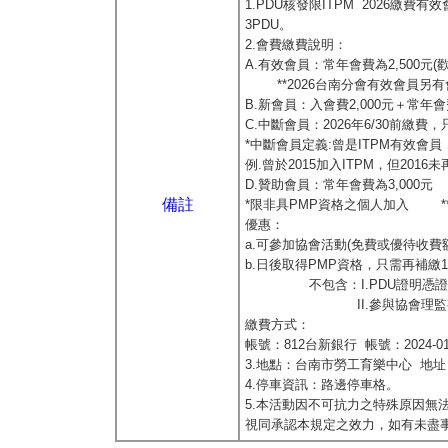
1.PDU核發限ITPM 2026
3PDU。
2.會費繳費說明：
A.有效會員：常年會費為2
**2026台南分會有效會員另有
B.新會員：入會費2,000元＋常年會費2
C.中斷會員：2026年6/30前繳費，
*中斷會員定義:曾是ITPM有效會
例.曾於2015加入ITPM，但20
D.贊助會員：常年會費
備註
*限非具PMP資格之個人加入 *
優惠：
a.可參加協會活動(免費或優待收費
b.日後取得PMP資格，只需再補繳1
不包含：I.PDU證明憑證
II.參與協會理監事、會
繳費方式：
帳號：812台新銀行 帳號：2024-01-0
3.地點：台南市勞工育樂中心 地址
4.停車資訊：路邊停車格。
5.本活動因不可抗力之特殊原因無
視同承認本規定之效力，如有未盡