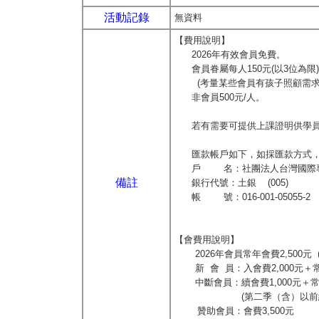
活動記錄
無資料
【費用說明】
2026年有效會員免費。
會員眷屬每人150元(以3位為限)
(考量某些會員有孩子照顧需求與
非會員500元/人。
若有需要可提供上課證明供學員
匯款帳戶如下，如採匯款方式，
戶 名：社團法人台灣國際專
備註
銀行代號：土銀 (005)
帳 號：016-001-05055-2
【會費用說明】
2026年會員常年會費2,500元
新 會 員：入會費2,000元＋常年會
中斷會員：續會費1,000元＋常年會
(第二季（含）以前繳交者，
贊助會員：會費3,500元