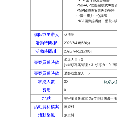
GCDF全球職涯發展師
PMI-ACP國際敏捷式專案
PMP國際專案管理師認證
中國生產力中心講師
INCA國際論碼師一階段─破
講師或主辦人
林清雅
活動時間/起
2026/7/4-8點30分
活動時間/止
2026/7/4-12點30分
參與人員：3
專案貢獻時數
技術類專案管理：3 領導力：0 商
專案貢獻時數
講師或主辦人：5
容納人數
報名人
30
費用
0
地點
環宇電台會議室 (新竹市經國路一段
活動資料檔案
無資料
活動采風
無資料