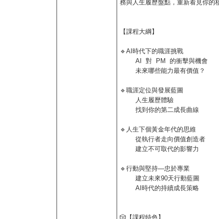
務與人生履歷盤點，重新看見你的
【課程大綱】
🔹AI時代下的職涯挑戰
AI 對 PM 的衝擊與機會
未來哪些能力最有價值？
🔹職涯定位與發展藍圖
人生履歷體驗
找到你的第二成長曲線
🔹人生下個黃金年代的思維
從執行者走向價值創造者
建立不可取代的影響力
🔹行動與堅持—忠於專業
建立未來90天行動藍圖
AI時代的持續成長策略
🎲【課程特色】