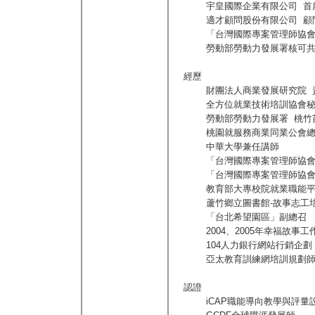
宇皇國際企業有限公司 首席
適才顧問股份有限公司 顧
「台灣國際專案管理師協會
勞動部勞動力發展署核可共通
經歷
財團法人商業發展研究院 資
全方位就業技術培訓協會秘書
勞動部勞動力發展署 桃竹苗分
桃園就服務商業同業公會總
中華大學兼任講師
「台灣國際專案管理師協會」第
「台灣國際專案管理師協會」
教育部大專校院就業職能平
蘆竹鄉立圖書館-故事志工培
「台北希望園區」副總召 、
2004、2005年幸福故事工
104人力銀行網站行銷企劃
亞太教育訓練網培訓規劃師學
認證
iCAP職能導向教學與評量