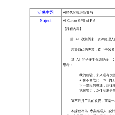
活動主題
AI時代的職涯新賽局
Sbject
AI Career GPS of PM
【課程內容】
當 AI 浪潮襲來，資深經理人
忠於自己的專業，從「學習者」
當 AI 開始接手會議紀錄、文
思考：
我的經驗，未來還有價
AI會不會取代 PM 的
下一階段的職涯，該往哪
我很努力，為什麼還是感到
這不只是工具的改變，而是一場
本課程專為 專案經理人 設計，